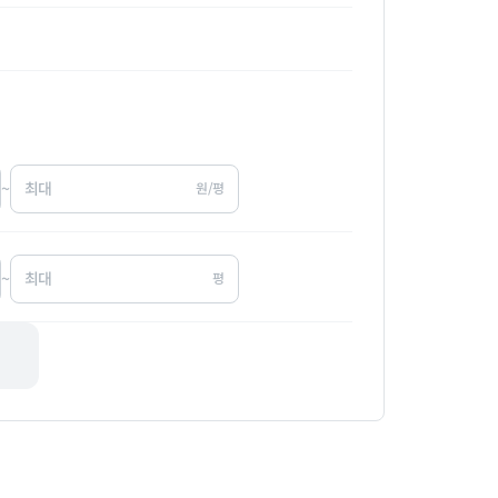
~
원/평
~
평