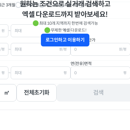
원하는 조건으로 실거래 검색하고
최근 3개월
최근 6개월
최근 1년
최근 3년
지층
최근 5년
전
답
과수원
엑셀 다운로드까지 받아보세요!
야
광천지
염전
전주
1종일주
2종일주
최대 10개 지역까지 한번에 검색가능
무제한 엑셀 다운로드!
~
원
원
교
주차장
주유소
주거
중심상업
일반상업
로그인하고 이용하기
건물(전유)단가
로
철도
제방
상업
전용공업
일반공업
~
/평
원/평
원/평
거
유지
양어장
녹지
생산녹지
자연녹지
연(전유)면적
~
평
평
평
원
체육
유원지
정
관리지역
보전관리
적지
묘지
잡종지
관리
농림지역
자연환경
㎡
전체초기화
검색