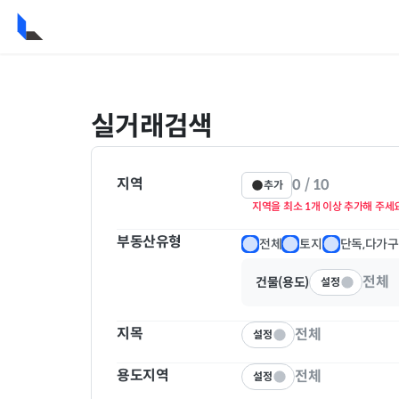
실거래검색
지역
0
/ 10
추가
지역을 최소 1개 이상 추가해 주세요
부동산유형
전체
토지
단독,다가구
전체
건물(용도)
설정
지목
전체
설정
용도지역
전체
설정
지목
전체선택