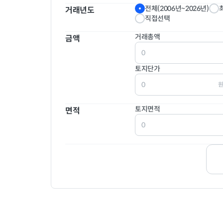
전체(2006년~2026년)
거래년도
대
직접선택
용도지역
전체선택
목장
임
1종전주
2종
거래총액
금액
공장
학
3종일주
준
토지단가
창고
도
근린상업
유통
원
하천
구
준공업
보전
토지면적
면적
수도
공
개발제한
미
종교
사
생산관리
계획