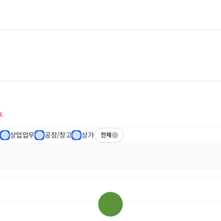
.
상업업무
공장/창고
상가
전체
전체
1층
2층
3층
4층 이상